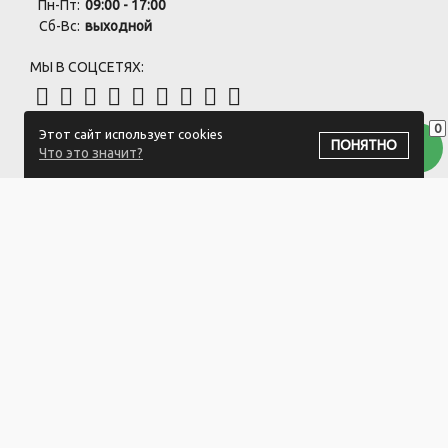
Пн-Пт:
09:00 - 17:00
Сб-Вс:
выходной
МЫ В СОЦСЕТЯХ:
0
Этот сайт использует cookies
ПОДПИСАТЬСЯ НА РАССЫЛКУ
ПОНЯТНО
Что это значит?
ООО "Белый айсберг" УНП:391476396
211500 г. Новополоцк,ул. Еронько, 7а,Витебская область,Беларусь
Логистический центр - г. Минск, ул. Липковская, 9/3
Свидетельство 39146396 от 21.02.2011 Выдано Новополоцким
городским исполнительным комитетом.
© 2023-2025 ООО "Белый айсберг"