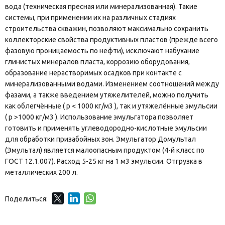
вода (техническая пресная или минерализованная). Такие
системы, при применении их на различных стадиях
строительства скважин, позволяют максимально сохранить
коллекторские свойства продуктивных пластов (прежде всего
фазовую проницаемость по нефти), исключают набухание
глинистых минералов пласта, коррозию оборудования,
образование нерастворимых осадков при контакте с
минерализованными водами. Изменением соотношений между
фазами, а также введением утяжелителей, можно получить
как облегчённые ( р < 1000 кг/м3 ), так и утяжелённые эмульсии
( р >1000 кг/м3 ). Использование эмульгатора позволяет
готовить и применять углеводородно-кислотные эмульсии
для обработки призабойных зон. Эмульгатор Домультал
(Эмультал) является малоопасным продуктом (4-й класс по
ГОСТ 12.1.007). Расход 5-25 кг на 1 м3 эмульсии. Отгрузка в
металлических 200 л.
Поделиться: