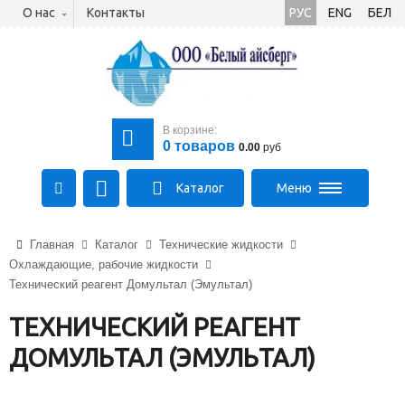
О нас
Контакты
РУС
ENG
БЕЛ
В корзине:
0
товаров
0.00
руб
Каталог
Меню
+375 (21) 475-89-89
Главная
Каталог
Технические жидкости
+375 (29) 710-23-43
Охлаждающие, рабочие жидкости
+375 (33) 315-03-03
Технический реагент Домультал (Эмультал)
aysberg-sales@yandex.by
ТЕХНИЧЕСКИЙ РЕАГЕНТ
ДОМУЛЬТАЛ (ЭМУЛЬТАЛ)