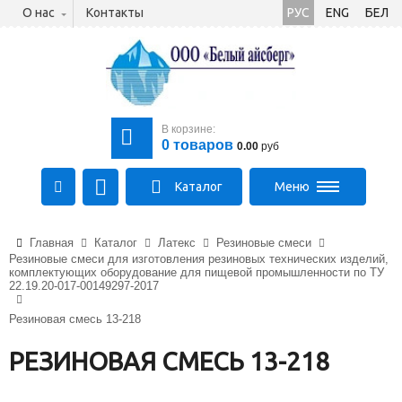
О нас
Контакты
РУС
ENG
БЕЛ
В корзине:
0
товаров
0.00
руб
Каталог
Меню
+375 (21) 475-89-89
Главная
Каталог
Латекс
Резиновые смеси
+375 (29) 710-23-43
Резиновые смеси для изготовления резиновых технических изделий,
+375 (33) 315-03-03
комплектующих оборудование для пищевой промышленности по ТУ
22.19.20-017-00149297-2017
aysberg-sales@yandex.by
Резиновая смесь 13-218
РЕЗИНОВАЯ СМЕСЬ 13-218