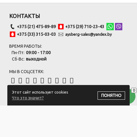
КОНТАКТЫ
+375 (21) 475-89-89
+375 (29) 710-23-43
+375 (33) 315-03-03
aysberg-sales@yandex.by
ВРЕМЯ РАБОТЫ:
Пн-Пт:
09:00 - 17:00
Сб-Вс:
выходной
МЫ В СОЦСЕТЯХ:
0
Этот сайт использует cookies
ПОДПИСАТЬСЯ НА РАССЫЛКУ
ПОНЯТНО
Что это значит?
ООО "Белый айсберг" УНП:391476396
211500 г. Новополоцк,ул. Еронько, 7а,Витебская область,Беларусь