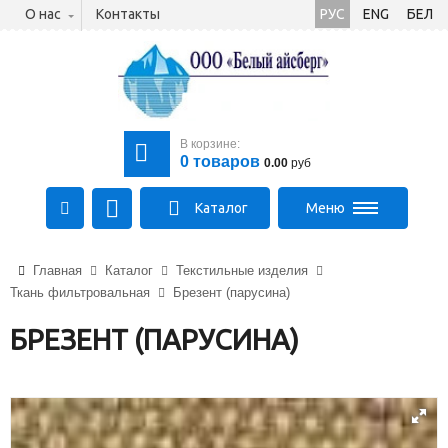
О нас
Контакты
РУС
ENG
БЕЛ
В корзине:
0
товаров
0.00
руб
Каталог
Меню
+375 (21) 475-89-89
Главная
Каталог
Текстильные изделия
+375 (29) 710-23-43
Ткань фильтровальная
Брезент (парусина)
+375 (33) 315-03-03
aysberg-sales@yandex.by
БРЕЗЕНТ (ПАРУСИНА)