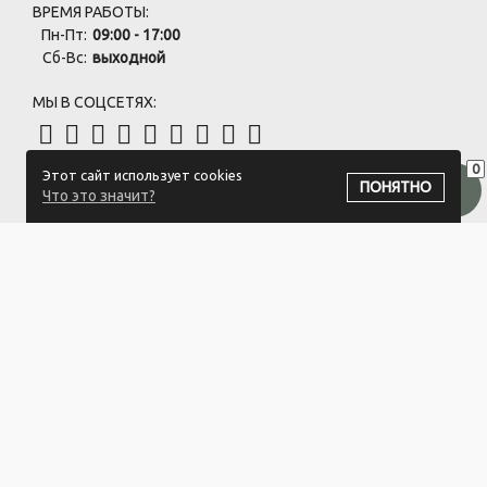
ВРЕМЯ РАБОТЫ:
Пн-Пт:
09:00 - 17:00
Сб-Вс:
выходной
МЫ В СОЦСЕТЯХ:
0
Этот сайт использует cookies
ПОДПИСАТЬСЯ НА РАССЫЛКУ
ПОНЯТНО
Что это значит?
ООО "Белый айсберг" УНП:391476396
211500 г. Новополоцк,ул. Еронько, 7а,Витебская область,Беларусь
Логистический центр - г. Минск, ул. Липковская, 9/3
Свидетельство 39146396 от 21.02.2011 Выдано Новополоцким
городским исполнительным комитетом.
© 2023-2025 ООО "Белый айсберг"