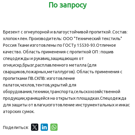
По запросу
Брезент с огнеупорной и влагоустойчивой пропиткой .Состав:
хлопок+лен. Производитель: ООО "Технический текстиль"
Россия Ткани изготовлены по ГОСТу 15530-93.Отличное
качество. Область применения с пропиткой ОП : пошив
спецодежды и рукавиц,защищающих от
огня,искр,брызг,расплавленного металла (для
сварщиков,пожарных,металлургов). Область применения с
пропитками ПВ.СКПВ: изготовление
палаток,чехлов,тентов,укрытий для
оборудования,техники,транспорта,сельскохозяйственной
продукции,хранящейся на открытых площадках.Спецодежда
для защиты от влаги,изготовление инструментальных и инкас
аторских сумок.
Поделиться: