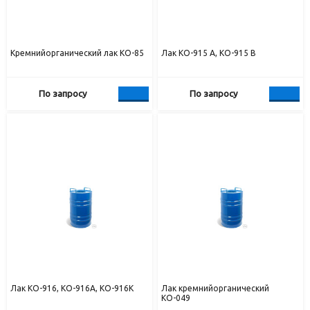
Кремнийорганический лак КО-85
Лак КО-915 А, КО-915 В
По запросу
По запросу
Лак КО-916, КО-916А, КО-916К
Лак кремнийорганический
КО-049