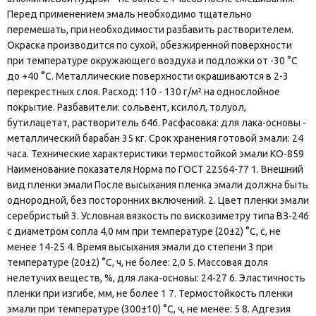
Перед применением эмаль необходимо тщательно
перемешать, при необходимости разбавить растворителем.
Окраска производится по сухой, обезжиренной поверхности
при температуре окружающего воздуха и подложки от -30 °С
до +40 °С. Металлические поверхности окрашиваются в 2-3
перекрестных слоя. Расход: 110 - 130 г/м² на однослойное
покрытие. Разбавители: сольвент, ксилол, толуол,
бутилацетат, растворитель 646. Расфасовка: для лака-основы -
металлический барабан 35 кг. Срок хранения готовой эмали: 24
часа. Технические характеристики термостойкой эмали КО-859
Наименование показателя Норма по ГОСТ 22564-77 1. Внешний
вид пленки эмали После высыхания пленка эмали должна быть
однородной, без посторонних включений. 2. Цвет пленки эмали
серебристый 3. Условная вязкость по вискозиметру типа ВЗ-246
с диаметром сопла 4,0 мм при температуре (20±2) °С, с, не
менее 14-25 4. Время высыхания эмали до степени 3 при
температуре (20±2) °С, ч, не более: 2,0 5. Массовая доля
нелетучих веществ, %, для лака-основы: 24-27 6. Эластичность
пленки при изгибе, мм, не более 1 7. Термостойкость пленки
эмали при температуре (300±10) °С, ч, не менее: 5 8. Адгезия