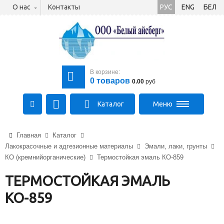
О нас
Контакты
РУС
ENG
БЕЛ
В корзине:
0
товаров
0.00
руб
Каталог
Меню
+375 (21) 475-89-89
Главная
Каталог
+375 (29) 710-23-43
Лакокрасочные и адгезионные материалы
Эмали, лаки, грунты
+375 (33) 315-03-03
КО (кремнийорганические)
Термостойкая эмаль КО-859
aysberg-sales@yandex.by
ТЕРМОСТОЙКАЯ ЭМАЛЬ
КО-859