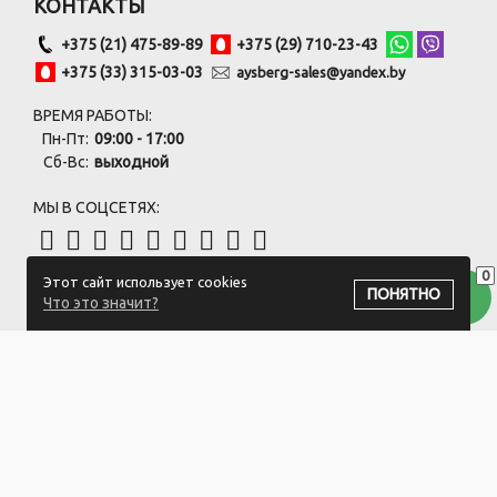
КОНТАКТЫ
+375 (21) 475-89-89
+375 (29) 710-23-43
+375 (33) 315-03-03
aysberg-sales@yandex.by
ВРЕМЯ РАБОТЫ:
Пн-Пт:
09:00 - 17:00
Сб-Вс:
выходной
МЫ В СОЦСЕТЯХ:
0
Этот сайт использует cookies
ПОДПИСАТЬСЯ НА РАССЫЛКУ
ПОНЯТНО
Что это значит?
ООО "Белый айсберг" УНП:391476396
211500 г. Новополоцк,ул. Еронько, 7а,Витебская область,Беларусь
Логистический центр - г. Минск, ул. Липковская, 9/3
Свидетельство 39146396 от 21.02.2011 Выдано Новополоцким
городским исполнительным комитетом.