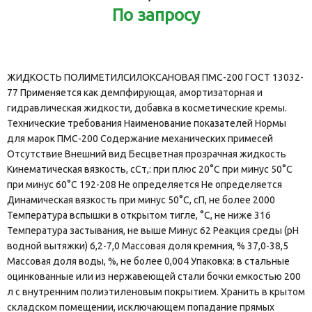
По запросу
ЖИДКОСТЬ ПОЛИМЕТИЛСИЛОКСАНОВАЯ ПМС-200 ГОСТ 13032-
77 Применяется как демпфирующая, амортизаторная и
гидравлическая жидкости, добавка в косметические кремы.
Технические требования Наименование показателей Нормы
для марок ПМС-200 Содержание механических примесей
Отсутствие Внешний вид Бесцветная прозрачная жидкость
Кинематическая вязкость, сСт,: при плюс 20°С при минус 50°С
при минус 60°С 192-208 Не определяется Не определяется
Динамическая вязкость при минус 50°С, сП, не более 2000
Температура вспышки в открытом тигле, °С, не ни­же 316
Температура застывания, не выше Минус 62 Реакция среды (рН
водной вытяжки) 6,2-7,0 Массовая доля кремния, % 37,0-38,5
Массовая доля воды, %, не более 0,004 Упаковка: в стальные
оцинкованные или из нержавеющей стали бочки емкостью 200
л с внутренним полиэтиленовым покрытием. Хранить в крытом
складском помещении, исключающем попадание прямых