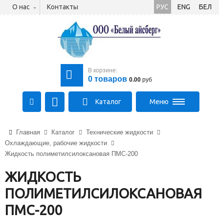
О нас
Контакты
РУС
ENG
БЕЛ
В корзине:
0
товаров
0.00
руб
Каталог
Меню
+375 (21) 475-89-89
Главная
Каталог
Технические жидкости
+375 (29) 710-23-43
Охлаждающие, рабочие жидкости
+375 (33) 315-03-03
Жидкость полиметилсилоксановая ПМС-200
aysberg-sales@yandex.by
ЖИДКОСТЬ
ПОЛИМЕТИЛСИЛОКСАНОВАЯ
ПМС-200