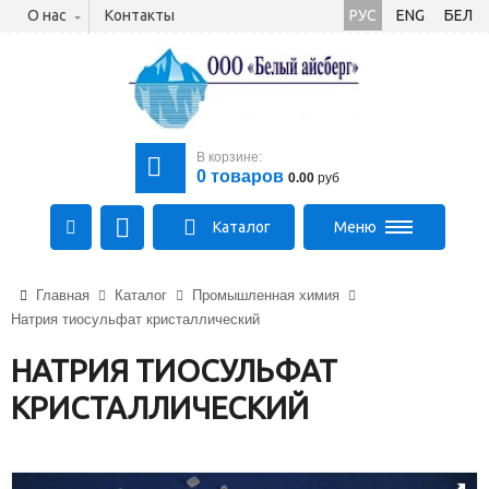
О нас
Контакты
РУС
ENG
БЕЛ
В корзине:
0
товаров
0.00
руб
Каталог
Меню
+375 (21) 475-89-89
Главная
Каталог
Промышленная химия
+375 (29) 710-23-43
Натрия тиосульфат кристаллический
+375 (33) 315-03-03
aysberg-sales@yandex.by
НАТРИЯ ТИОСУЛЬФАТ
КРИСТАЛЛИЧЕСКИЙ