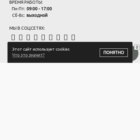
ВРЕМЯ РАБОТЫ:
Пн-Пт:
09:00 - 17:00
Сб-Вс:
выходной
МЫ В СОЦСЕТЯХ:
0
Этот сайт использует cookies
ПОДПИСАТЬСЯ НА РАССЫЛКУ
ПОНЯТНО
Что это значит?
ООО "Белый айсберг" УНП:391476396
211500 г. Новополоцк,ул. Еронько, 7а,Витебская область,Беларусь
Логистический центр - г. Минск, ул. Липковская, 9/3
Свидетельство 39146396 от 21.02.2011 Выдано Новополоцким
городским исполнительным комитетом.
© 2023-2025 ООО "Белый айсберг"