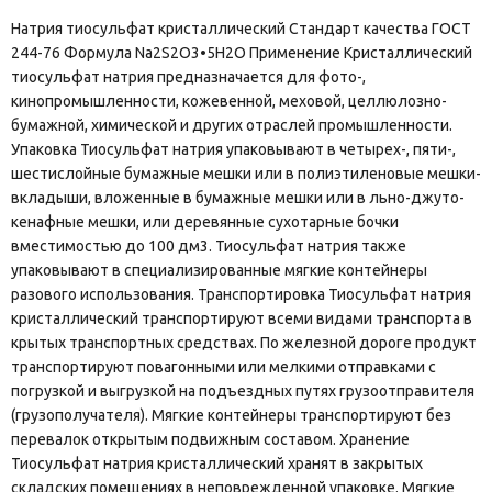
Натрия тиосульфат кристаллический Стандарт качества ГОСТ
244-76 Формула Na2S2O3•5H2O Применение Кристаллический
тиосульфат натрия предназначается для фото-,
кинопромышленности, кожевенной, меховой, целлюлозно-
бумажной, химической и других отраслей промышленности.
Упаковка Тиосульфат натрия упаковывают в четырех-, пяти-,
шестислойные бумажные мешки или в полиэтиленовые мешки-
вкладыши, вложенные в бумажные мешки или в льно-джуто-
кенафные мешки, или деревянные сухотарные бочки
вместимостью до 100 дм3. Тиосульфат натрия также
упаковывают в специализированные мягкие контейнеры
разового использования. Транспортировка Тиосульфат натрия
кристаллический транспортируют всеми видами транспорта в
крытых транспортных средствах. По железной дороге продукт
транспортируют повагонными или мелкими отправками с
погрузкой и выгрузкой на подъездных путях грузоотправителя
(грузополучателя). Мягкие контейнеры транспортируют без
перевалок открытым подвижным составом. Хранение
Тиосульфат натрия кристаллический хранят в закрытых
складских помещениях в неповрежденной упаковке. Мягкие