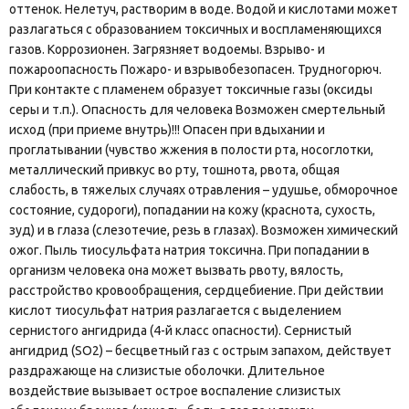
оттенок. Нелетуч, растворим в воде. Водой и кислотами может
разлагаться с образованием токсичных и воспламеняющихся
газов. Коррозионен. Загрязняет водоемы. Взрыво- и
пожароопасность Пожаро- и взрывобезопасен. Трудногорюч.
При контакте с пламенем образует токсичные газы (оксиды
серы и т.п.). Опасность для человека Возможен смертельный
исход (при приеме внутрь)!!! Опасен при вдыхании и
проглатывании (чувство жжения в полости рта, носоглотки,
металлический привкус во рту, тошнота, рвота, общая
слабость, в тяжелых случаях отравления – удушье, обморочное
состояние, судороги), попадании на кожу (краснота, сухость,
зуд) и в глаза (слезотечие, резь в глазах). Возможен химический
ожог. Пыль тиосульфата натрия токсична. При попадании в
организм человека она может вызвать рвоту, вялость,
расстройство кровообращения, сердцебиение. При действии
кислот тиосульфат натрия разлагается с выделением
сернистого ангидрида (4-й класс опасности). Сернистый
ангидрид (SO2) – бесцветный газ с острым запахом, действует
раздражающе на слизистые оболочки. Длительное
воздействие вызывает острое воспаление слизистых