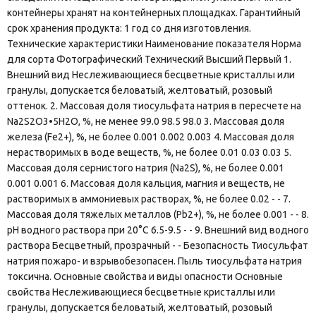
контейнеры хранят на контейнерных площадках. Гарантийный
срок хранения продукта: 1 год со дня изготовления.
Технические характеристики Наименование показателя Норма
для сорта Фотографический Технический Высший Первый 1.
Внешний вид Неслеживающиеся бесцветные кристаллы или
гранулы, допускается беловатый, желтоватый, розовый
оттенок. 2. Массовая доля тиосульфата натрия в пересчете на
Na2S2O3•5H2O, %, не менее 99.0 98.5 98.0 3. Массовая доля
железа (Fe2+), %, не более 0.001 0.002 0.003 4. Массовая доля
нерастворимых в воде веществ, %, не более 0.01 0.03 0.03 5.
Массовая доля сернистого натрия (Na2S), %, не более 0.001
0.001 0.001 6. Массовая доля кальция, магния и веществ, не
растворимых в аммониевых растворах, %, не более 0.02 - - 7.
Массовая доля тяжелых металлов (Pb2+), %, не более 0.001 - - 8.
рН водного раствора при 20°С 6.5-9.5 - - 9. Внешний вид водного
раствора Бесцветный, прозрачный - - Безопасность Тиосульфат
натрия пожаро- и взрывобезопасен. Пыль тиосульфата натрия
токсична. Основные свойства и виды опасности Основные
свойства Неслеживающиеся бесцветные кристаллы или
гранулы, допускается беловатый, желтоватый, розовый