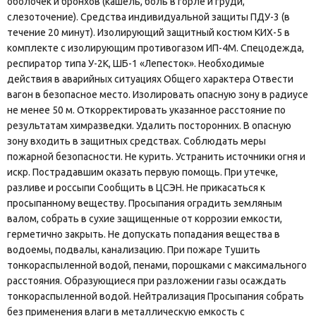
оболочек и бронхов (кашель, боль в горле и груди,
слезоточение). Средства индивидуальной защиты ПДУ-3 (в
течение 20 минут). Изолирующий защитный костюм КИХ-5 в
комплекте с изолирующим противогазом ИП-4М. Спецодежда,
респиратор типа У-2К, ШБ-1 «Лепесток». Необходимые
действия в аварийных ситуациях Общего характера Отвести
вагон в безопасное место. Изолировать опасную зону в радиусе
не менее 50 м. Откорректировать указанное расстояние по
результатам химразведки. Удалить посторонних. В опасную
зону входить в защитных средствах. Соблюдать меры
пожарной безопасности. Не курить. Устранить источники огня и
искр. Пострадавшим оказать первую помощь. При утечке,
разливе и россыпи Сообщить в ЦСЭН. Не прикасаться к
просыпанному веществу. Просыпания оградить земляным
валом, собрать в сухие защищенные от коррозии емкости,
герметично закрыть. Не допускать попадания вещества в
водоемы, подвалы, канализацию. При пожаре Тушить
тонкораспыленной водой, пенами, порошками с максимального
расстояния. Образующиеся при разложении газы осаждать
тонкораспыленной водой. Нейтрализация Просыпания собрать
без применения влаги в металлическую емкость с