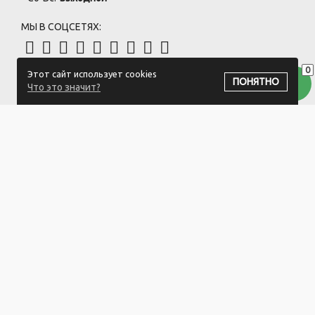
МЫ В СОЦСЕТЯХ:
0
Этот сайт использует cookies
ПОДПИСАТЬСЯ НА РАССЫЛКУ
ПОНЯТНО
Что это значит?
ООО "Белый айсберг" УНП:391476396
211500 г. Новополоцк,ул. Еронько, 7а,Витебская область,Беларусь
Логистический центр - г. Минск, ул. Липковская, 9/3
Свидетельство 39146396 от 21.02.2011 Выдано Новополоцким
городским исполнительным комитетом.
© 2023-2025 ООО "Белый айсберг"
Разработка сайта
ZmitroC.by
™ |
Раскрутка сайта