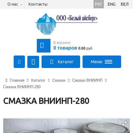
О нас
Контакты
РУС
ENG
БЕЛ
В корзине:
0
товаров
0.00
руб
Каталог
Меню
+375 (21) 475-89-89
Главная
Каталог
Смазки
Смазки ВНИИНП
+375 (29) 710-23-43
Смазка ВНИИНП-280
+375 (33) 315-03-03
aysberg-sales@yandex.by
СМАЗКА ВНИИНП-280