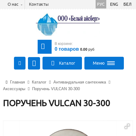
О нас
Контакты
РУС
ENG
БЕЛ
В корзине:
0
товаров
0.00
руб
Каталог
Меню
+375 (21) 475-89-89
Главная
Каталог
Антивандальная сантехника
+375 (29) 710-23-43
Аксессуары
Поручень VULCAN 30-300
+375 (33) 315-03-03
aysberg-sales@yandex.by
ПОРУЧЕНЬ VULCAN 30-300