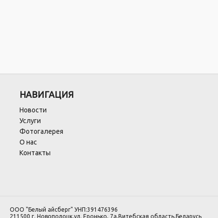
НАВИГАЦИЯ
Новости
Услуги
Фотогалерея
О нас
Контакты
ООО "Белый айсберг" УНП:391476396
211500 г. Новополоцк,ул. Еронько, 7а,Витебская область,Беларусь