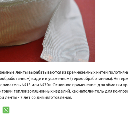
земные ленты вырабатываются из кремнеземных нитей полотнян
ообработанном) виде и в усаженном (термообработанном). Нете
асливатель №13 или №30к. Основное применение: для обмотки пр
нтовки теплоизоляционных изделий, как наполнитель для композ
й ленты - 7 лет со дня изготовления.