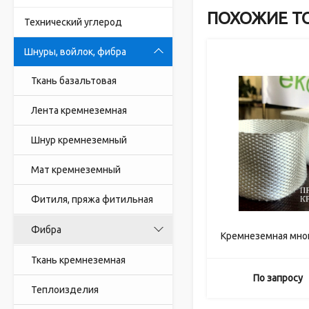
ПОХОЖИЕ Т
Технический углерод
Шнуры, войлок, фибра
Ткань базальтовая
Лента кремнеземная
Шнур кремнеземный
Мат кремнеземный
Фитиля, пряжа фитильная
Фибра
Кремнеземная мног
Ткань кремнеземная
По запросу
Теплоизделия