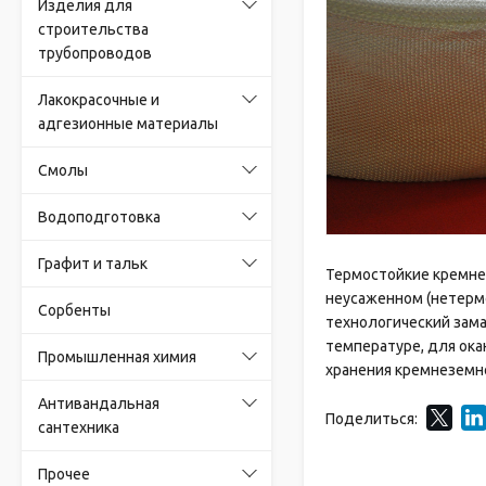
Изделия для
строительства
трубопроводов
Лакокрасочные и
адгезионные материалы
Смолы
Водоподготовка
Графит и тальк
Термостойкие кремне
неусаженном (нетерм
Сорбенты
технологический зам
температуре, для ока
Промышленная химия
хранения кремнеземно
Антивандальная
Поделиться:
сантехника
Прочее