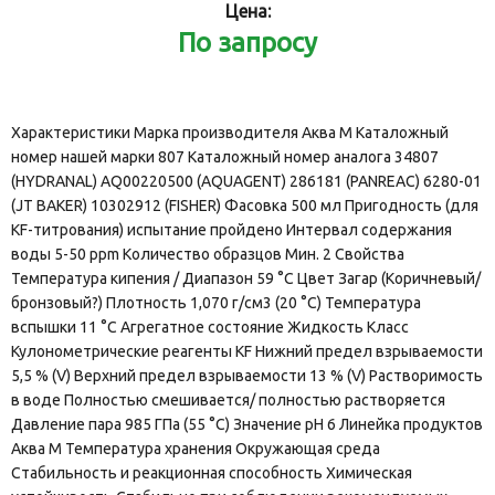
Цена:
По запросу
Характеристики Марка производителя Аква М Каталожный
номер нашей марки 807 Каталожный номер аналога 34807
(HYDRANAL) AQ00220500 (AQUAGENT) 286181 (PANREAC) 6280-01
(JT BAKER) 10302912 (FISHER) Фасовка 500 мл Пригодность (для
KF-титрования) испытание пройдено Интервал содержания
воды 5-50 ppm Количество образцов Мин. 2 Свойства
Температура кипения / Диапазон 59 °C Цвет Загар (Коричневый/
бронзовый?) Плотность 1,070 г/см3 (20 °C) Температура
вспышки 11 °C Агрегатное состояние Жидкость Класс
Кулонометрические реагенты KF Нижний предел взрываемости
5,5 % (V) Верхний предел взрываемости 13 % (V) Растворимость
в воде Полностью смешивается/ полностью растворяется
Давление пара 985 ГПа (55 °C) Значение pH 6 Линейка продуктов
Аква М Температура хранения Окружающая среда
Стабильность и реакционная способность Химическая