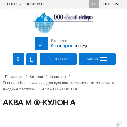
О нас
Контакты
РУС
ENG
БЕЛ
В корзине:
0
товаров
0.00
руб
Каталог
Меню
+375 (21) 475-89-89
Главная
Каталог
Реактивы
+375 (29) 710-23-43
Реактивы Карла Фишера для кулонометрического титрования
+375 (33) 315-03-03
Анодные растворы
АКВА М ®-КУЛОН A
aysberg-sales@yandex.by
АКВА М ®-КУЛОН A