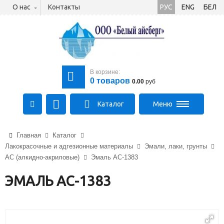
О нас
Контакты
РУС
ENG
БЕЛ
В корзине:
0
товаров
0.00
руб
Каталог
Меню
+375 (21) 475-89-89
Главная
Каталог
+375 (29) 710-23-43
Лакокрасочные и адгезионные материалы
Эмали, лаки, грунты
+375 (33) 315-03-03
АС (алкидно-акриловые)
Эмаль АС-1383
aysberg-sales@yandex.by
ЭМАЛЬ АС-1383