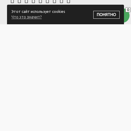
0
Этот сайт использует cookies
ПОДПИСАТЬСЯ НА РАССЫЛКУ
ПОНЯТНО
Что это значит?
ООО "Белый айсберг" УНП:391476396
211500 г. Новополоцк,ул. Еронько, 7а,Витебская область,Беларусь
Логистический центр - г. Минск, ул. Липковская, 9/3
Свидетельство 39146396 от 21.02.2011 Выдано Новополоцким
городским исполнительным комитетом.
© 2023-2025 ООО "Белый айсберг"
Разработка сайта
ZmitroC.by
™ |
Раскрутка сайта